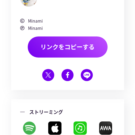
Minami
Minami
リンクをコピーする
ストリーミング