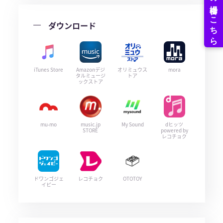
ダウンロード
iTunes Store
Amazonデジ
オリミュウス
mora
タルミュージ
トア
ックストア
mu-mo
music.jp
My Sound
dヒッツ
STORE
powered by
レコチョク
ドワンゴジェ
レコチョク
OTOTOY
イピー