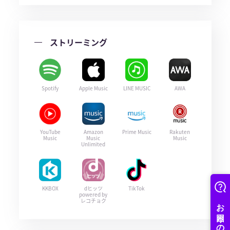
ストリーミング
Spotify
Apple Music
LINE MUSIC
AWA
YouTube
Amazon
Prime Music
Rakuten
Music
Music
Music
Unlimited
KKBOX
dヒッツ
TikTok
powered by
レコチョク