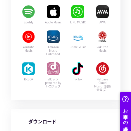
Spotify
Apple Music
LINE MUSIC
AWA
YouTube
Amazon
Prime Music
Rakuten
Music
Music
Music
Unlimited
KKBOX
dヒッツ
TikTok
NetEase
powered by
Cloud
レコチョク
Music（网易
云音乐）
ダウンロード