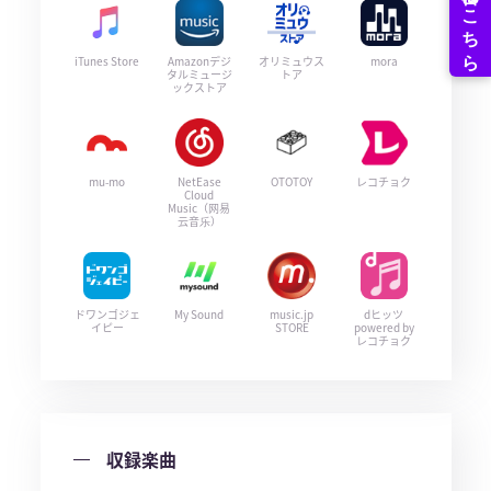
iTunes Store
Amazonデジ
オリミュウス
mora
タルミュージ
トア
ックストア
mu-mo
NetEase
OTOTOY
レコチョク
Cloud
Music（网易
云音乐）
ドワンゴジェ
My Sound
music.jp
dヒッツ
イピー
STORE
powered by
レコチョク
収録楽曲