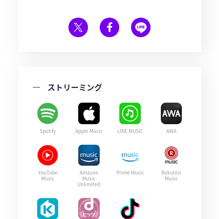
ストリーミング
Spotify
Apple Music
LINE MUSIC
AWA
YouTube
Amazon
Prime Music
Rakuten
Music
Music
Music
Unlimited