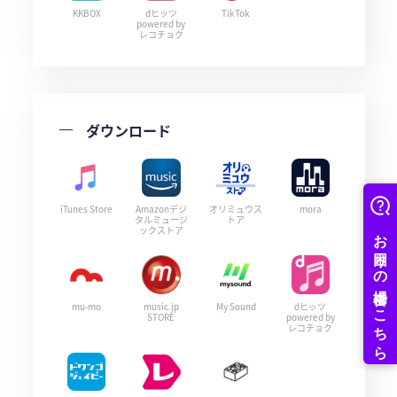
KKBOX
dヒッツ
TikTok
powered by
レコチョク
ダウンロード
iTunes Store
Amazonデジ
オリミュウス
mora
タルミュージ
トア
ックストア
mu-mo
music.jp
My Sound
dヒッツ
STORE
powered by
レコチョク