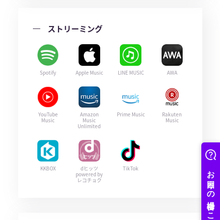
ストリーミング
Spotify
Apple Music
LINE MUSIC
AWA
YouTube
Amazon
Prime Music
Rakuten
Music
Music
Music
Unlimited
KKBOX
dヒッツ
TikTok
powered by
レコチョク