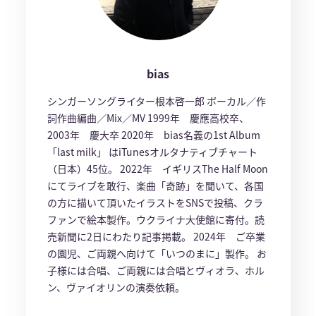
bias
シンガーソングライター根本啓一郎 ボーカル／作
詞作曲編曲／Mix／MV 1999年 慶應高校卒、
2003年 慶大卒 2020年 bias名義の1st Album
「last milk」 はiTunesオルタナティブチャート
（日本）45位。 2022年 イギリスThe Half Moon
にてライブを敢行、楽曲「奇跡」を聞いて、各国
の方に描いて頂いたイラストをSNSで投稿、クラ
ファンで絵本製作。ウクライナ大使館に寄付。読
売新聞に2日にわたり記事掲載。 2024年 ご卒業
の園児、ご両親へ向けて「いつのまに」製作。 お
子様には合唱、ご両親には合唱とヴィオラ、ホル
ン、ヴァイオリンの演奏依頼。