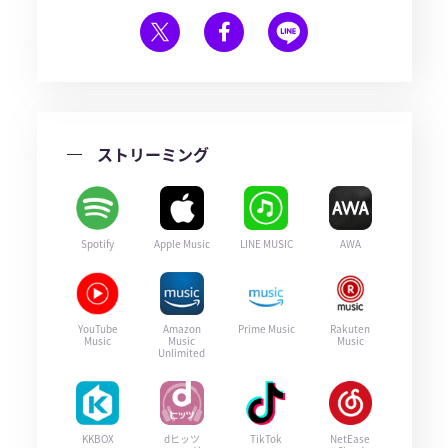
ストリーミング
Spotify
Apple Music
LINE MUSIC
AWA
YouTube
Amazon
Prime Music
Rakuten
Music
Music
Music
Unlimited
KKBOX
dヒッツ
TikTok
NetEase