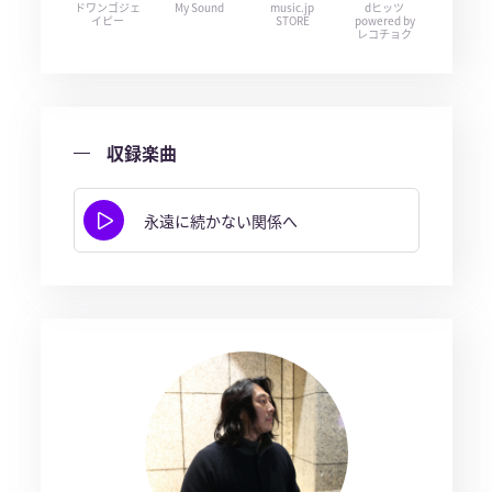
ドワンゴジェ
My Sound
music.jp
dヒッツ
イピー
STORE
powered by
レコチョク
収録楽曲
永遠に続かない関係へ