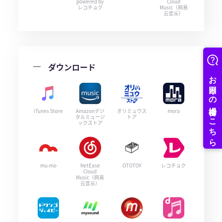
powered by
Cloud
レコチョク
Music（网易
云音乐）
ダウンロード
iTunes Store
Amazonデジ
オリミュウス
mora
タルミュージ
トア
ックストア
mu-mo
NetEase
OTOTOY
レコチョク
Cloud
Music（网易
云音乐）