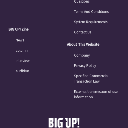
Questions
Terms And Conditions
System Requirements
BIG UP! Zine
Contact Us
News
About This Website
column
Company
interview
Privacy Policy
audition
Specified Commercial
Transaction Law
External transmission of user
information