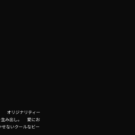
る。 オリジナリティー
係を生み出し。 愛にお
かせないクールなビー