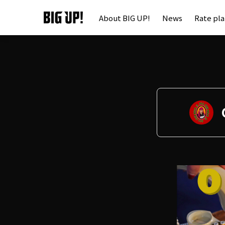
About BIG UP!
News
Rate pl