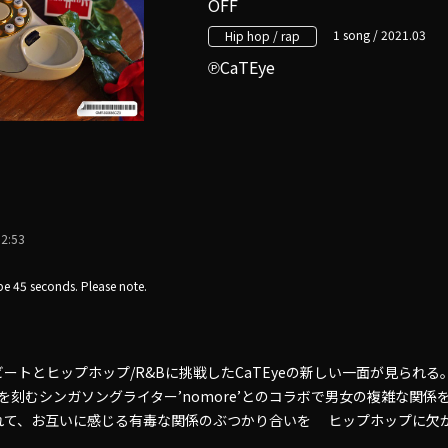
OFF
1 song / 2021.03
Hip hop / rap
CaTEye
2:53
e 45 seconds. Please note.
ートとヒップホップ/R&Bに挑戦したCaTEyeの新しい一面が見られ
ドを刻むシンガソングライター’nomore’とのコラボで男女の複雑な関
れて、お互いに感じる有毒な関係のぶつかり合いを ヒップホップに欠