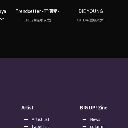
uya
Trendsetter -弄潮兒-
DIE YOUNG
へ~
CaTEye(猫眼以太)
CaTEye(猫眼以太)
Artist
BIG UP! Zine
Artist list
News
Label list
column