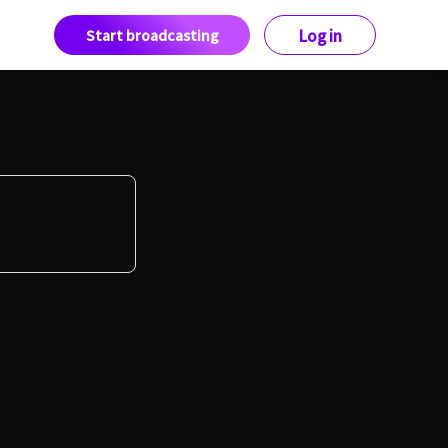
Start broadcasting
Log in