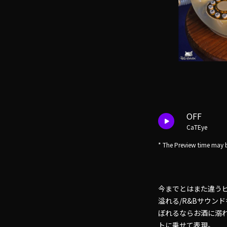
OFF
CaTEye
* The Preview time may b
今までとはまた違うビ
溢れる/R&Bサウン
ぼれるならお酒に溺
トに乗せて表現。