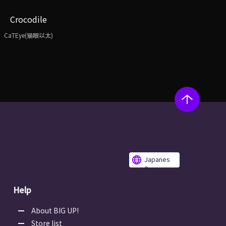
Crocodile
CaTEye(猫眼以太)
Japanes
e
Help
About BIG UP!
Store list