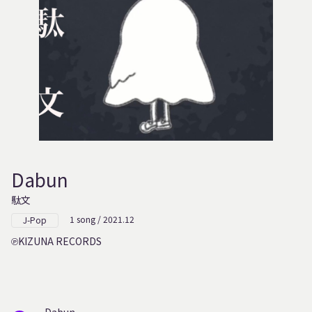
Dabun
駄文
1 song / 2021.12
J-Pop
KIZUNA RECORDS