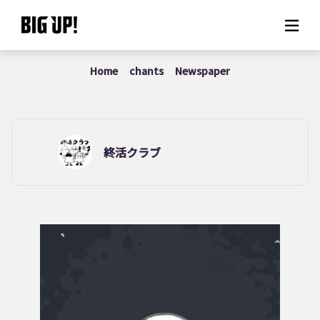
Home
chants
Newspaper
About BIG UP!
News
Rate plan
終活クラブ
support
Usage flow
Questions