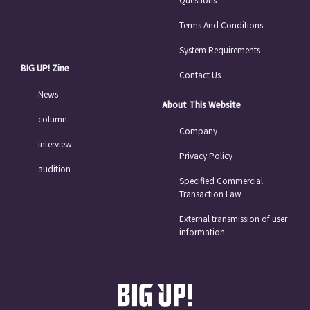
Terms And Conditions
System Requirements
BIG UP! Zine
Contact Us
News
About This Website
column
Company
interview
Privacy Policy
audition
Specified Commercial
Transaction Law
External transmission of user
information