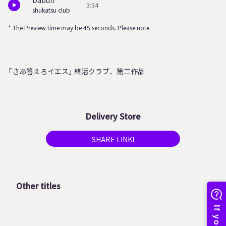
Dabun
3:34
shukatsu club
* The Preview time may be 45 seconds. Please note.
「さあ答えろイエス」 終活クラブ、第二作品
Delivery Store
SHARE LINK!
Other titles