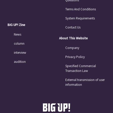
Terms And Conditions
System Requirements
BIG UP! Zine
Contact Us
News
About This Website
column
Company
interview
Privacy Policy
audition
Specified Commercial
Transaction Law
External transmission of user
information