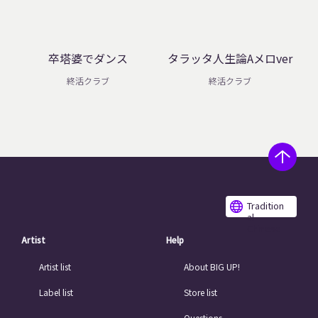
卒塔婆でダンス
タラッタ人生論Aメロver
終活クラブ
終活クラブ
Tradition
al
Chinese
Artist
Help
Artist list
About BIG UP!
Label list
Store list
Questions