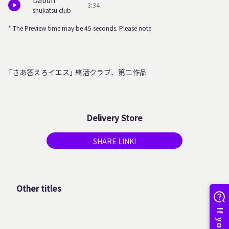
Dabun
3:34
shukatsu club
* The Preview time may be 45 seconds. Please note.
「さあ答えろイエス」 終活クラブ、第二作品
Delivery Store
SHARE LINK!
Other titles