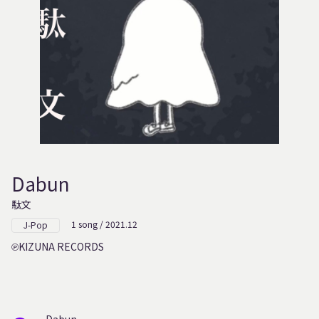
Dabun
駄文
1 song / 2021.12
J-Pop
KIZUNA RECORDS