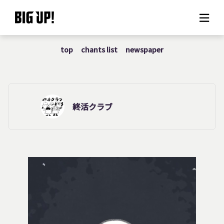
top
chants list
newspaper
About BIG UP!
News
Rate plan
終活クラブ
support
Usage flow
Questions