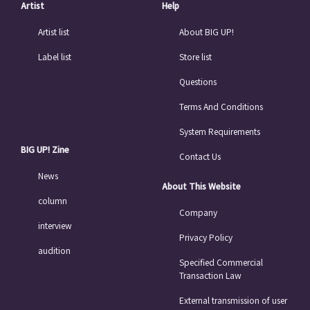
Artist
Help
Artist list
About BIG UP!
Label list
Store list
Questions
Terms And Conditions
System Requirements
BIG UP! Zine
Contact Us
News
About This Website
column
Company
interview
Privacy Policy
audition
Specified Commercial
Transaction Law
External transmission of user