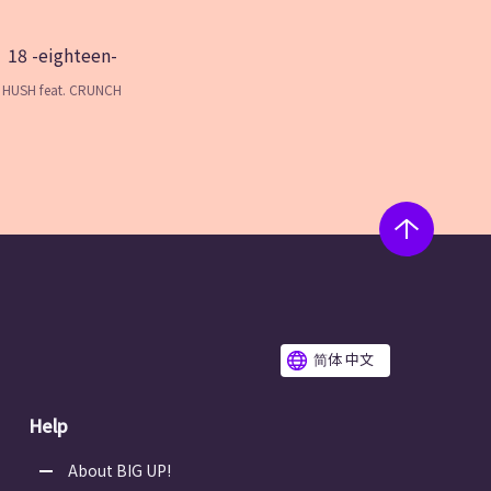
18 -eighteen-
HUSH feat. CRUNCH
简体 中文
Help
About BIG UP!