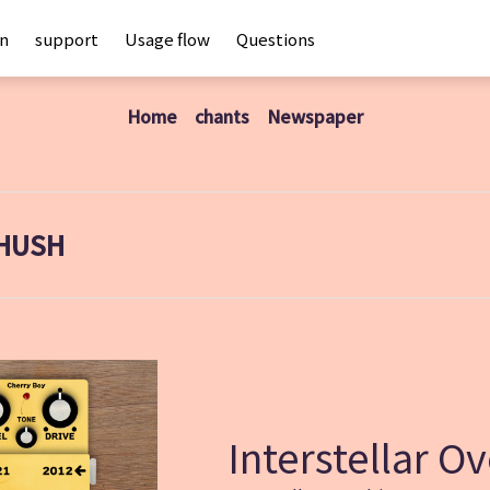
an
support
Usage flow
Questions
Home
chants
Newspaper
HUSH
Interstellar O