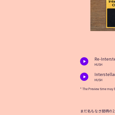
Re-Interst
HUSH
Interstella
HUSH
* The Preview time may b
まだ名もなき間柄の