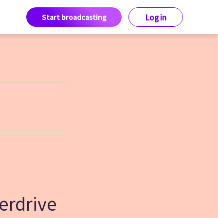
Start broadcasting
Log in
verdrive