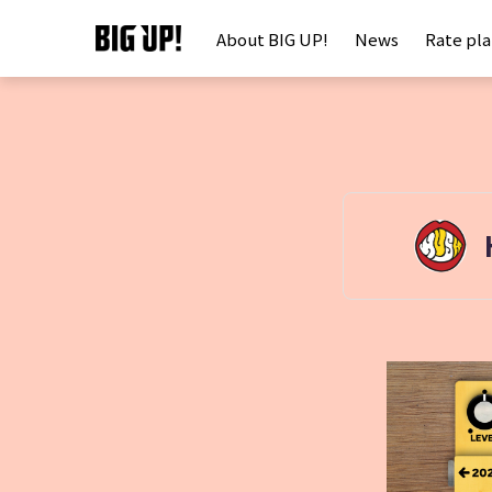
About BIG UP!
News
Rate pl