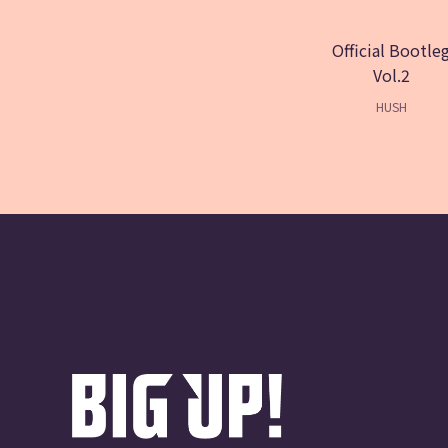
Official Bootle
Vol.2
HUSH