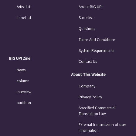
Artist list
About BIG UP!
Label list
Store list
Questions
Terms And Conditions
System Requirements
BIG UP! Zine
Contact Us
News
About This Website
column
Company
interview
Privacy Policy
audition
Specified Commercial
Transaction Law
External transmission of user
information