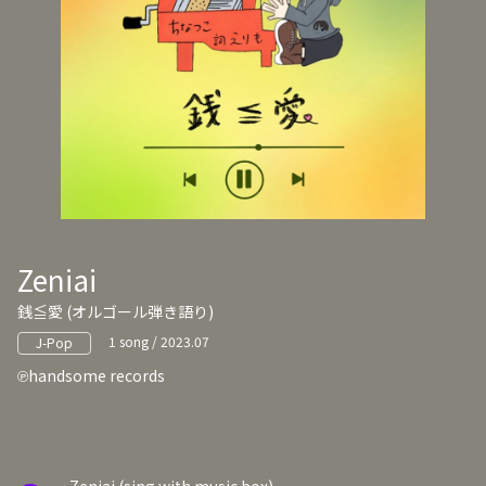
Zeniai
銭≦愛 (オルゴール弾き語り)
1 song / 2023.07
J-Pop
handsome records