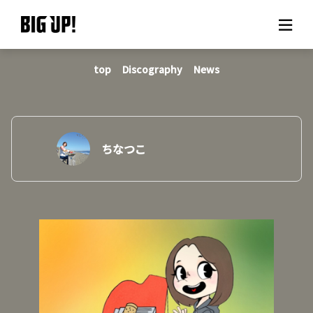
top
Discography
News
About BIG UP!
News
Rate plan
ちなつこ
support
Usage flow
Questions