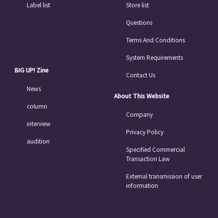
Label list
Store list
Questions
Terms And Conditions
System Requirements
BIG UP! Zine
Contact Us
News
About This Website
column
Company
interview
Privacy Policy
audition
Specified Commercial
Transaction Law
External transmission of user
information