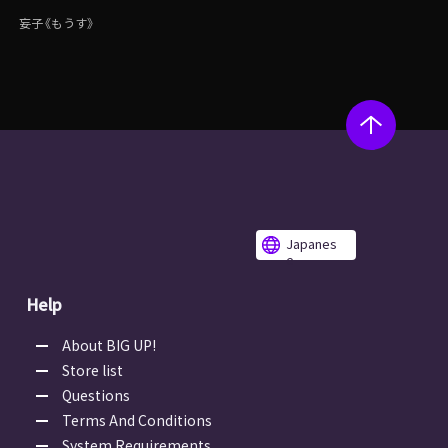
妄子《もうす》
Japanes
e
Help
About BIG UP!
Store list
Questions
Terms And Conditions
System Requirements