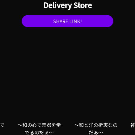
Delivery Store
SHARE LINK!
で
～和の心で楽器を奏
～和と洋の折衷なの
でるのだぁ～
だぁ～