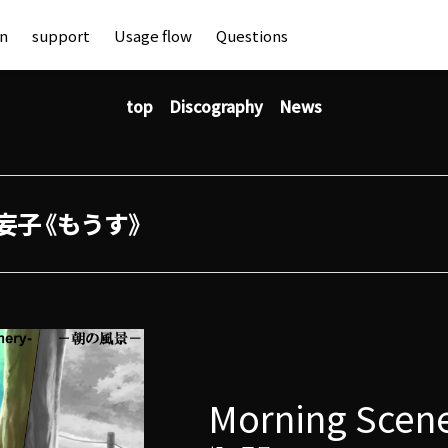
an
support
Usage flow
Questions
top
Discography
News
妄子《もうす》
Morning Scen