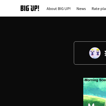
About BIG UP!
News
Rate pl