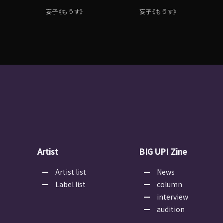
妄子《もうす》
妄子《もうす》
Artist
BIG UP! Zine
Artist list
News
Label list
column
interview
audition