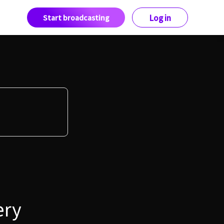
Start broadcasting
Log in
ery