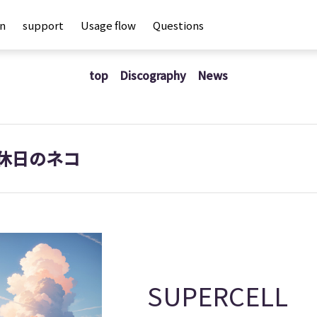
an
support
Usage flow
Questions
top
Discography
News
休日のネコ
SUPERCELL