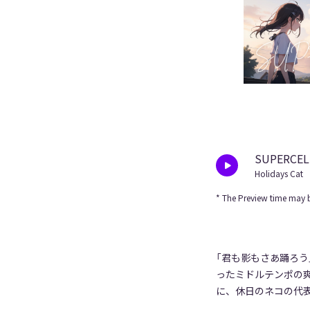
SUPERCEL
Holidays Cat
* The Preview time may b
「君も影もさあ踊ろう
ったミドルテンポの
に、休日のネコの代表