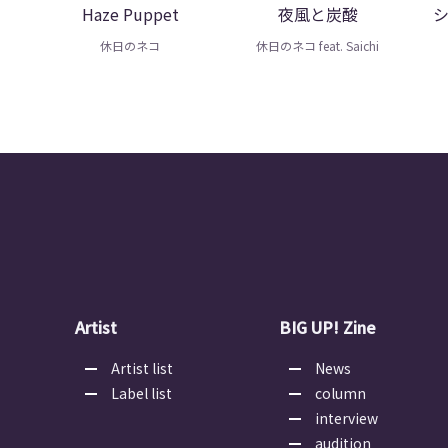
Haze Puppet
夜風と炭酸
休日のネコ
休日のネコ feat. Saichi
Artist
BIG UP! Zine
Artist list
News
Label list
column
interview
audition