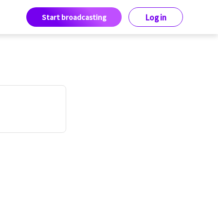
Start broadcasting
Log in