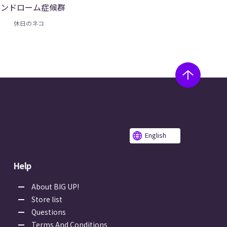
シンドローム症候群
休日のネコ
English
Help
About BIG UP!
Store list
Questions
Terms And Conditions