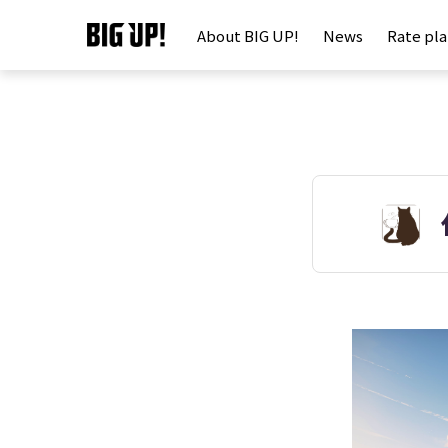
About BIG UP!
News
Rate pl