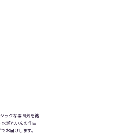
ルジックな雰囲気を纏
ー水瀬れいんの作曲
グでお届けします。