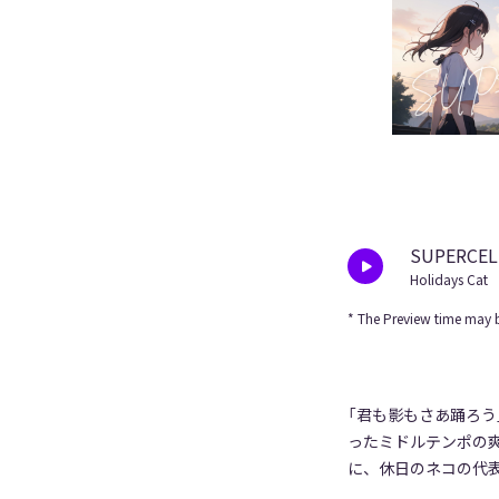
SUPERCEL
Holidays Cat
* The Preview time may b
「君も影もさあ踊ろう
ったミドルテンポの
に、休日のネコの代表