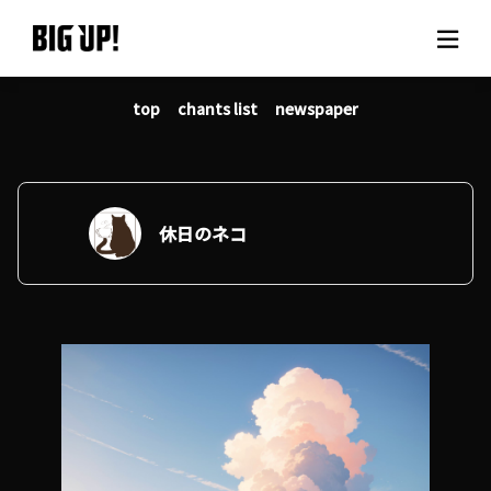
top
chants list
newspaper
About BIG UP!
News
Rate plan
休日のネコ
support
Usage flow
Questions