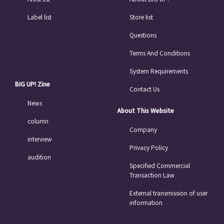
Label list
Store list
Questions
Terms And Conditions
System Requirements
BIG UP! Zine
Contact Us
News
About This Website
column
Company
interview
Privacy Policy
audition
Specified Commercial
Transaction Law
External transmission of user
information