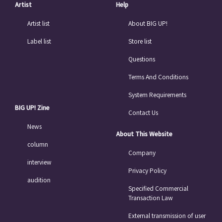
Artist
Help
Artist list
About BIG UP!
Label list
Store list
Questions
Terms And Conditions
System Requirements
BIG UP! Zine
Contact Us
News
About This Website
column
Company
interview
Privacy Policy
audition
Specified Commercial
Transaction Law
External transmission of user