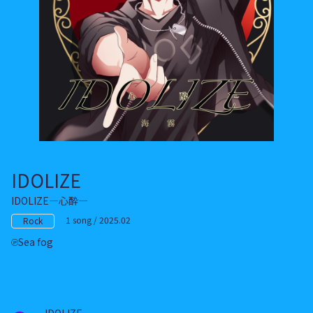
IDOLIZE
IDOLIZE―心酔―
1 song / 2025.02
Rock
Sea fog