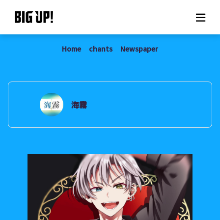
Home
chants
Newspaper
About BIG UP!
News
Rate plan
海霧
support
Usage flow
Questions