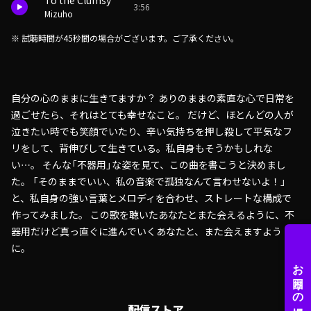
To the Clumsy
3:56
Mizuho
※ 試聴時間が45秒間の場合がございます。ご了承ください。
自分の心のままに生きてますか？ ありのままの素直な心で日常を
過ごせたら、それはとても幸せなこと。 だけど、ほとんどの人が
泣きたい時でも笑顔でいたり、辛い気持ちを押し殺して平気なフ
リをして、背伸びして生きている。私自身もそうかもしれな
い…。 そんな「不器用」な姿を見て、この曲を書こうと決めまし
た。 「そのままでいい、私の音楽で孤独なんて言わせないよ！」
と、私自身の強い言葉とメロディを合わせ、ストレートな構成で
作ってみました。 この歌を聴いたあなたとまた会えるように、不
器用だけど真っ直ぐに進んでいくあなたと、また会えますよう
に。
配信ストア