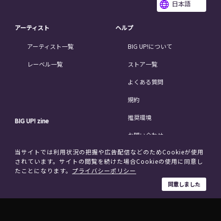
日本語
アーティスト
ヘルプ
アーティスト一覧
BIG UP!について
レーベル一覧
ストア一覧
よくある質問
規約
推奨環境
BIG UP! zine
お問い合わせ
ニュース
当サイトでは利用状況の把握や広告配信などのためCookieが使用
このサイトについて
コラム
されています。サイトの閲覧を続けた場合Cookieの使用に同意し
たことになります。
プライバシーポリシー
インタビュー
運営会社
同意しました
オーディション
個人情報保護方針
特定商取引法