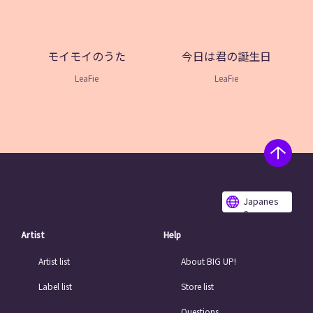
モイモイのうた
今日は君の誕生日
LeaFie
LeaFie
Japanes
e
Artist
Help
Artist list
About BIG UP!
Label list
Store list
Questions