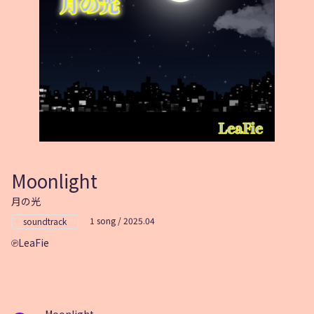
Moonlight
月の光
1 song / 2025.04
soundtrack
LeaFie