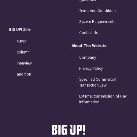
Terms And Conditions
System Requirements
BIG UP! Zine
Contact Us
News
About This Website
column
Company
interview
Privacy Policy
audition
Specified Commercial
Transaction Law
External transmission of user
information