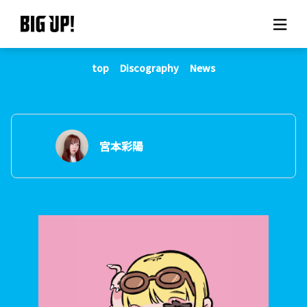
top
Discography
News
About BIG UP!
News
Rate plan
宮本彩陽
support
Usage flow
Questions