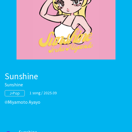
Sunshine
Sunshine
1 song / 2025.09
J-Pop
Miyamoto Ayayo