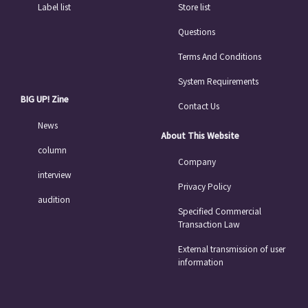
Label list
Store list
Questions
Terms And Conditions
System Requirements
BIG UP! Zine
Contact Us
News
About This Website
column
Company
interview
Privacy Policy
audition
Specified Commercial
Transaction Law
External transmission of user
information