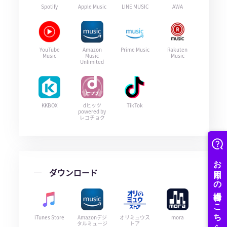
Spotify
Apple Music
LINE MUSIC
AWA
YouTube
Amazon
Prime Music
Rakuten
Music
Music
Music
Unlimited
KKBOX
dヒッツ
TikTok
powered by
レコチョク
ダウンロード
iTunes Store
Amazonデジ
オリミュウス
mora
タルミュージ
トア