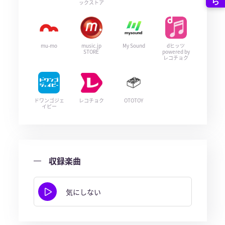
ックストア
mu-mo
music.jp
My Sound
dヒッツ
STORE
powered by
レコチョク
ドワンゴジェ
レコチョク
OTOTOY
イピー
収録楽曲
気にしない