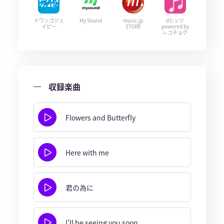
ドワンゴジェ
My Sound
music.jp
dヒッツ
イピー
STORE
powered by
レコチョク
収録楽曲
Flowers and Butterfly
Here with me
君の為に
I'll be seeing you soon