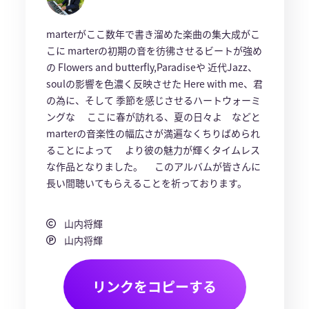
marterがここ数年で書き溜めた楽曲の集大成がこ
こに marterの初期の音を彷彿させるビートが強め
の Flowers and butterfly,Paradiseや 近代Jazz、
soulの影響を色濃く反映させた Here with me、君
の為に、そして 季節を感じさせるハートウォーミ
ングな ここに春が訪れる、夏の日々よ などと
marterの音楽性の幅広さが満遍なくちりばめられ
ることによって より彼の魅力が輝くタイムレス
な作品となりました。 このアルバムが皆さんに
長い間聴いてもらえることを祈っております。
山内将輝
山内将輝
リンクをコピーする