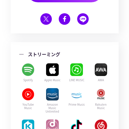
ストリーミング
Spotify
Apple Music
LINE MUSIC
AWA
YouTube
Amazon
Prime Music
Rakuten
Music
Music
Music
Unlimited