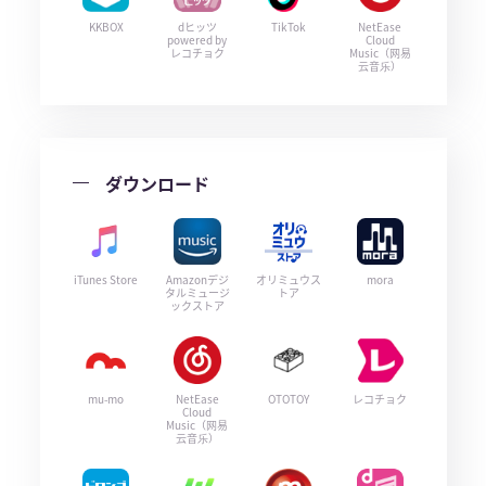
KKBOX
dヒッツ
TikTok
NetEase
powered by
Cloud
レコチョク
Music（网易
云音乐）
ダウンロード
iTunes Store
Amazonデジ
オリミュウス
mora
タルミュージ
トア
ックストア
mu-mo
NetEase
OTOTOY
レコチョク
Cloud
Music（网易
云音乐）