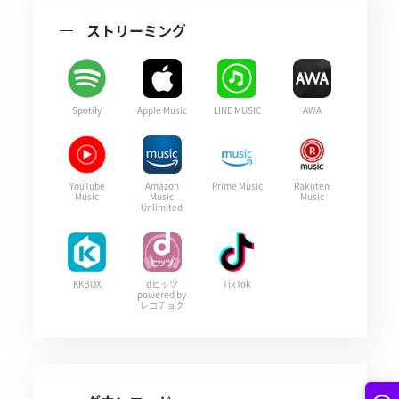
ストリーミング
Spotify
Apple Music
LINE MUSIC
AWA
YouTube
Amazon
Prime Music
Rakuten
Music
Music
Music
Unlimited
KKBOX
dヒッツ
TikTok
powered by
レコチョク