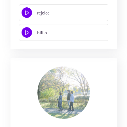
rejoice
hifilo