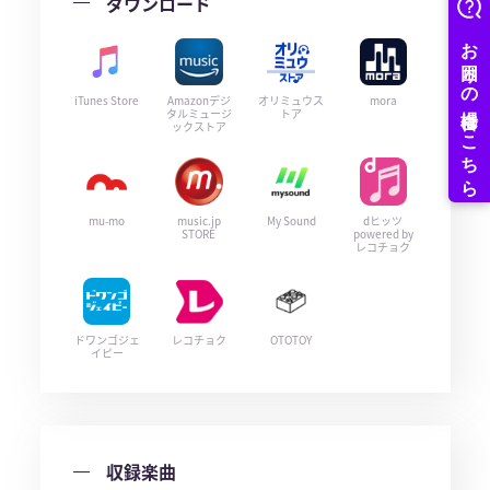
ダウンロード
iTunes Store
Amazonデジ
オリミュウス
mora
タルミュージ
トア
ックストア
mu-mo
music.jp
My Sound
dヒッツ
STORE
powered by
レコチョク
ドワンゴジェ
レコチョク
OTOTOY
イピー
収録楽曲