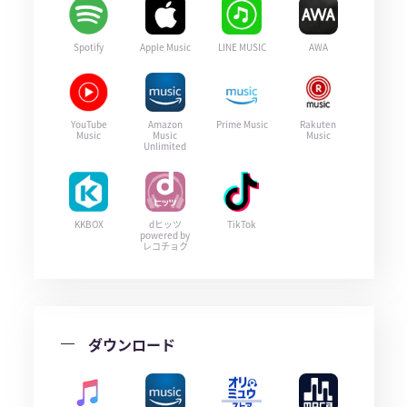
Spotify
Apple Music
LINE MUSIC
AWA
YouTube
Amazon
Prime Music
Rakuten
Music
Music
Music
Unlimited
KKBOX
dヒッツ
TikTok
powered by
レコチョク
ダウンロード