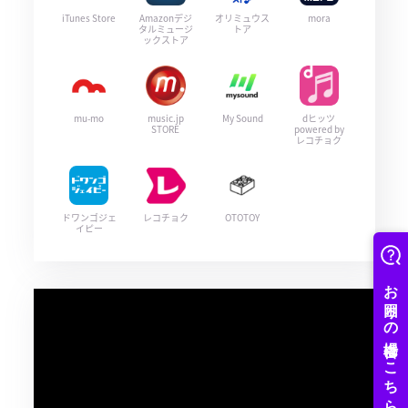
iTunes Store
Amazonデジ
オリミュウス
mora
タルミュージ
トア
ックストア
mu-mo
music.jp
My Sound
dヒッツ
STORE
powered by
レコチョク
ドワンゴジェ
レコチョク
OTOTOY
イピー