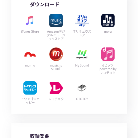
ダウンロード
iTunes Store
Amazonデジ
オリミュウス
mora
タルミュージ
トア
ックストア
mu-mo
music.jp
My Sound
dヒッツ
STORE
powered by
レコチョク
ドワンゴジェ
レコチョク
OTOTOY
イピー
収録楽曲