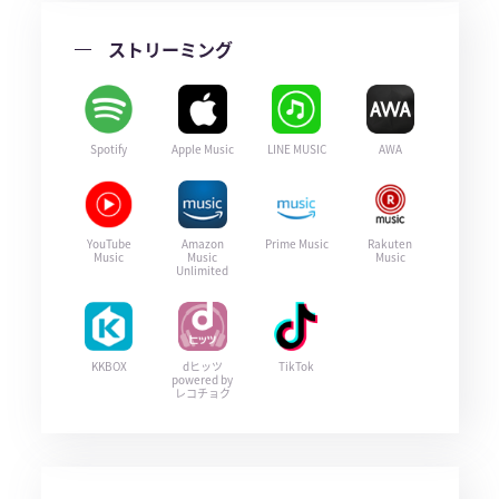
ストリーミング
Spotify
Apple Music
LINE MUSIC
AWA
YouTube
Amazon
Prime Music
Rakuten
Music
Music
Music
Unlimited
KKBOX
dヒッツ
TikTok
powered by
レコチョク