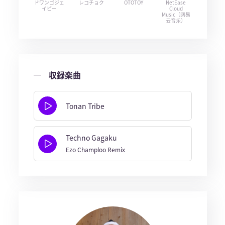
ドワンゴジェ
レコチョク
OTOTOY
NetEase
イピー
Cloud
Music（网易
云音乐）
収録楽曲
Tonan Tribe
Techno Gagaku
Ezo Champloo Remix