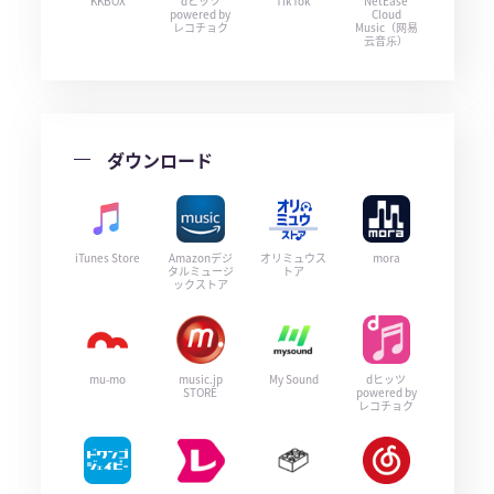
KKBOX
dヒッツ
TikTok
NetEase
powered by
Cloud
レコチョク
Music（网易
云音乐）
ダウンロード
iTunes Store
Amazonデジ
オリミュウス
mora
タルミュージ
トア
ックストア
mu-mo
music.jp
My Sound
dヒッツ
STORE
powered by
レコチョク