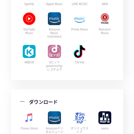
Spotify
Apple Music
LINE MUSIC
AWA
YouTube
Amazon
Prime Music
Rakuten
Music
Music
Music
Unlimited
KKBOX
dヒッツ
TikTok
powered by
レコチョク
ダウンロード
iTunes Store
Amazonデジ
オリミュウス
mora
タルミュージ
トア