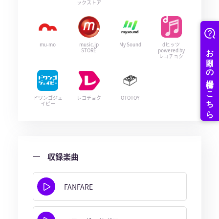
ックストア
mu-mo
music.jp
My Sound
dヒッツ
STORE
powered by
レコチョク
ドワンゴジェ
レコチョク
OTOTOY
イピー
収録楽曲
FANFARE