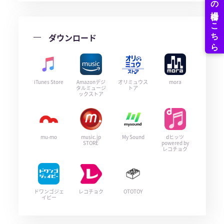
ダウンロード
iTunes Store
Amazonデジ
オリミュウス
mora
タルミュージ
トア
ックストア
mu-mo
music.jp
My Sound
dヒッツ
STORE
powered by
レコチョク
ドワンゴジェ
レコチョク
OTOTOY
イピー