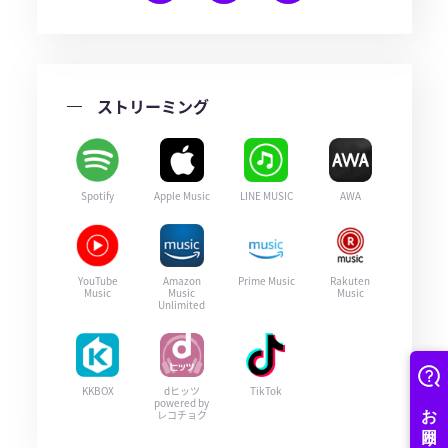
ストリーミング
Spotify
Apple Music
LINE MUSIC
AWA
YouTube
Amazon
Prime Music
Rakuten
Music
Music
Music
Unlimited
KKBOX
dヒッツ
TikTok
powered by
レコチョク