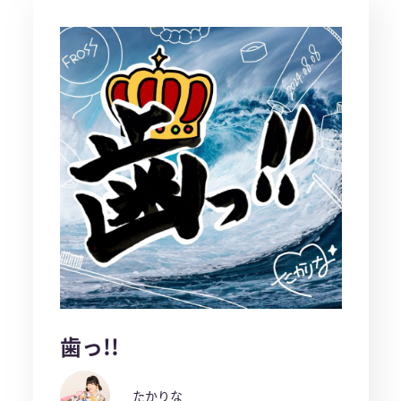
歯っ!!
たかりな