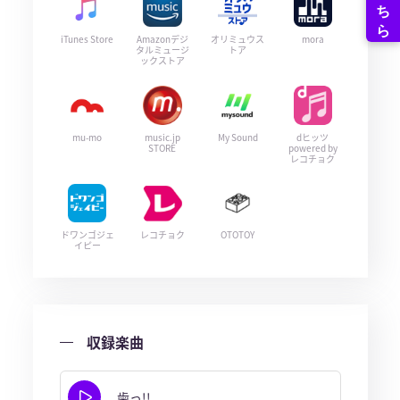
iTunes Store
Amazonデジ
オリミュウス
mora
タルミュージ
トア
ックストア
mu-mo
music.jp
My Sound
dヒッツ
STORE
powered by
レコチョク
ドワンゴジェ
レコチョク
OTOTOY
イピー
収録楽曲
歯っ!!