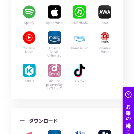
Spotify
Apple Music
LINE MUSIC
AWA
YouTube
Amazon
Prime Music
Rakuten
Music
Music
Music
Unlimited
KKBOX
dヒッツ
TikTok
powered by
レコチョク
ダウンロード