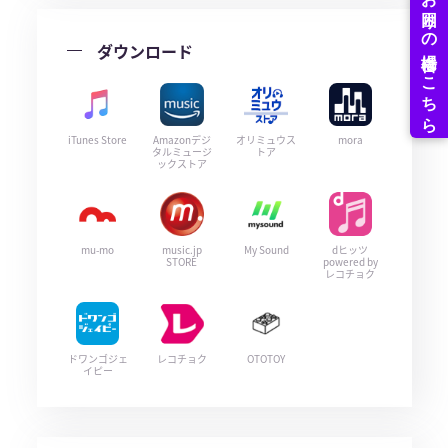
ダウンロード
iTunes Store
Amazonデジ
オリミュウス
mora
タルミュージ
トア
ックストア
mu-mo
music.jp
My Sound
dヒッツ
STORE
powered by
レコチョク
ドワンゴジェ
レコチョク
OTOTOY
イピー