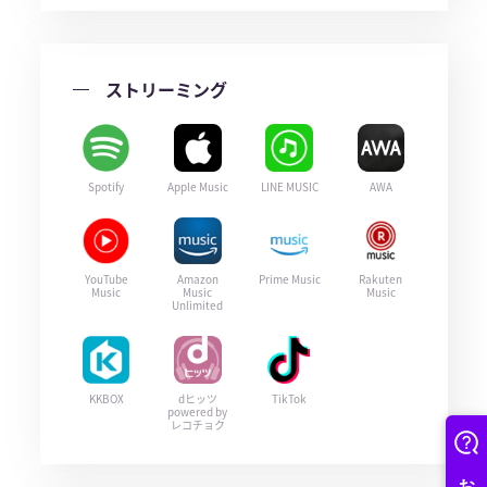
ストリーミング
Spotify
Apple Music
LINE MUSIC
AWA
YouTube
Amazon
Prime Music
Rakuten
Music
Music
Music
Unlimited
KKBOX
dヒッツ
TikTok
powered by
レコチョク