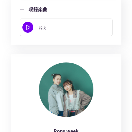
収録楽曲
ねぇ
Rons week