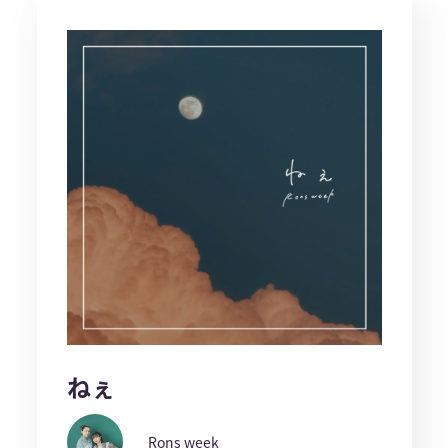
ねぇ
Rons week