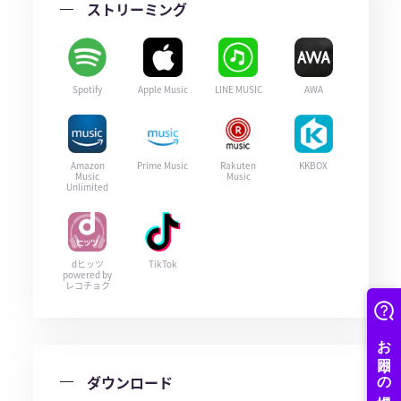
ストリーミング
Spotify
Apple Music
LINE MUSIC
AWA
Amazon
Prime Music
Rakuten
KKBOX
Music
Music
Unlimited
dヒッツ
TikTok
powered by
レコチョク
ダウンロード