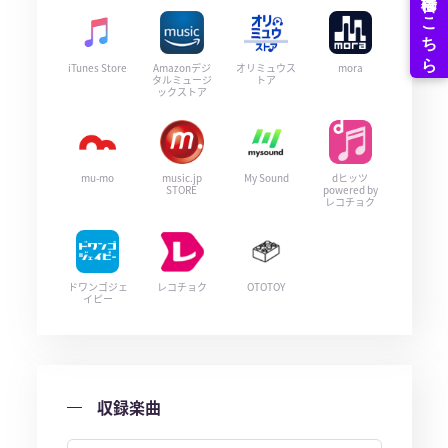
iTunes Store
Amazonデジ
オリミュウス
mora
タルミュージ
トア
ックストア
mu-mo
music.jp
My Sound
dヒッツ
STORE
powered by
レコチョク
ドワンゴジェ
レコチョク
OTOTOY
イピー
収録楽曲