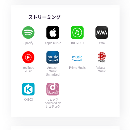
ストリーミング
Spotify
Apple Music
LINE MUSIC
AWA
YouTube
Amazon
Prime Music
Rakuten
Music
Music
Music
Unlimited
KKBOX
dヒッツ
powered by
レコチョク