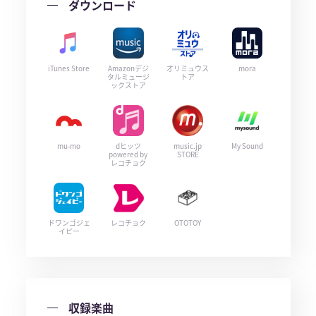
ダウンロード
iTunes Store
Amazonデジ
オリミュウス
mora
タルミュージ
トア
ックストア
mu-mo
dヒッツ
music.jp
My Sound
powered by
STORE
レコチョク
ドワンゴジェ
レコチョク
OTOTOY
イピー
収録楽曲