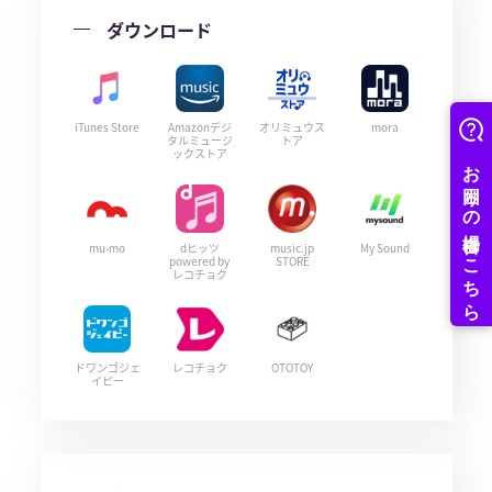
ダウンロード
iTunes Store
Amazonデジ
オリミュウス
mora
タルミュージ
トア
ックストア
mu-mo
dヒッツ
music.jp
My Sound
powered by
STORE
レコチョク
ドワンゴジェ
レコチョク
OTOTOY
イピー