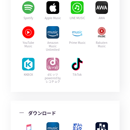
Spotify
Apple Music
LINE MUSIC
AWA
YouTube
Amazon
Prime Music
Rakuten
Music
Music
Music
Unlimited
KKBOX
dヒッツ
TikTok
powered by
レコチョク
ダウンロード