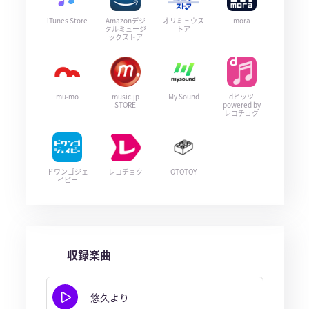
iTunes Store
Amazonデジ
オリミュウス
mora
タルミュージ
トア
ックストア
mu-mo
music.jp
My Sound
dヒッツ
STORE
powered by
レコチョク
ドワンゴジェ
レコチョク
OTOTOY
イピー
収録楽曲
悠久より