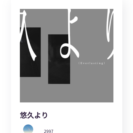
悠久より
2997