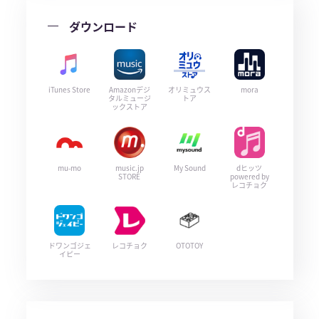
ダウンロード
iTunes Store
Amazonデジ
オリミュウス
mora
タルミュージ
トア
ックストア
mu-mo
music.jp
My Sound
dヒッツ
STORE
powered by
レコチョク
ドワンゴジェ
レコチョク
OTOTOY
イピー