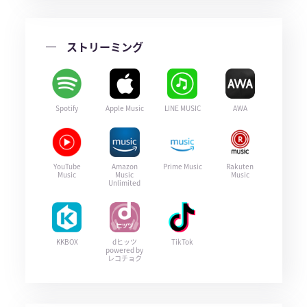
ストリーミング
Spotify
Apple Music
LINE MUSIC
AWA
YouTube
Amazon
Prime Music
Rakuten
Music
Music
Music
Unlimited
KKBOX
dヒッツ
TikTok
powered by
レコチョク