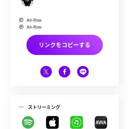
Air-Row
Air-Row
リンクをコピーする
ストリーミング