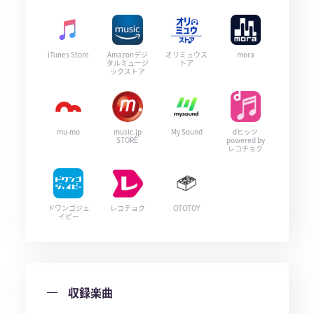
iTunes Store
Amazonデジ
オリミュウス
mora
タルミュージ
トア
ックストア
mu-mo
music.jp
My Sound
dヒッツ
STORE
powered by
レコチョク
ドワンゴジェ
レコチョク
OTOTOY
イピー
収録楽曲