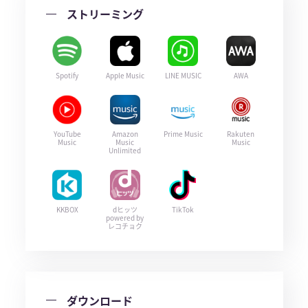
ストリーミング
Spotify
Apple Music
LINE MUSIC
AWA
YouTube
Amazon
Prime Music
Rakuten
Music
Music
Music
Unlimited
KKBOX
dヒッツ
TikTok
powered by
レコチョク
ダウンロード