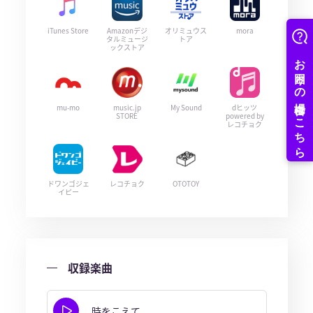
iTunes Store
Amazonデジ
オリミュウス
mora
タルミュージ
トア
ックストア
mu-mo
music.jp
My Sound
dヒッツ
STORE
powered by
レコチョク
ドワンゴジェ
レコチョク
OTOTOY
イピー
収録楽曲
時をこえて