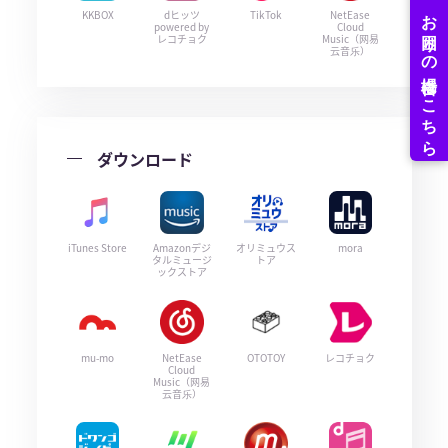
KKBOX
dヒッツ
TikTok
NetEase
powered by
Cloud
レコチョク
Music（网易
云音乐）
ダウンロード
iTunes Store
Amazonデジ
オリミュウス
mora
タルミュージ
トア
ックストア
mu-mo
NetEase
OTOTOY
レコチョク
Cloud
Music（网易
云音乐）