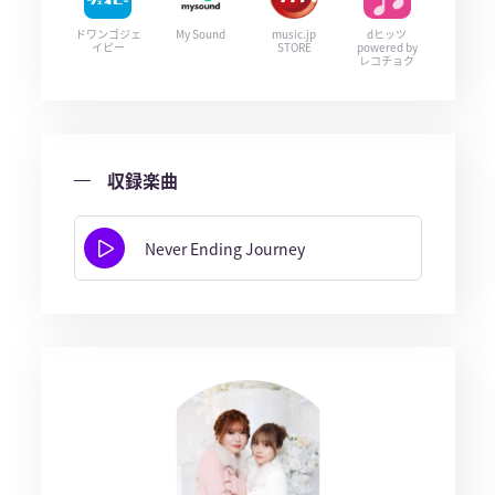
ドワンゴジェ
My Sound
music.jp
dヒッツ
イピー
STORE
powered by
レコチョク
収録楽曲
Never Ending Journey