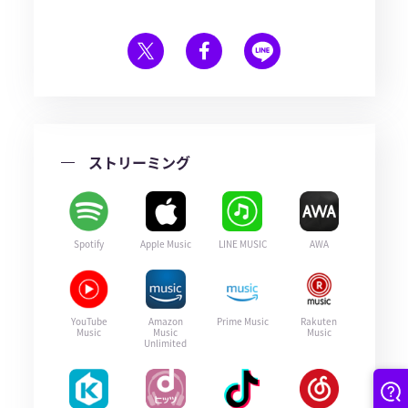
ストリーミング
Spotify
Apple Music
LINE MUSIC
AWA
YouTube
Amazon
Prime Music
Rakuten
Music
Music
Music
Unlimited