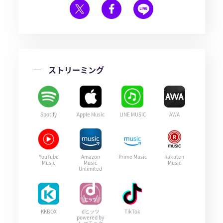
ストリーミング
Spotify
Apple Music
LINE MUSIC
AWA
YouTube
Amazon
Prime Music
Rakuten
Music
Music
Music
Unlimited
KKBOX
dヒッツ
TikTok
powered by