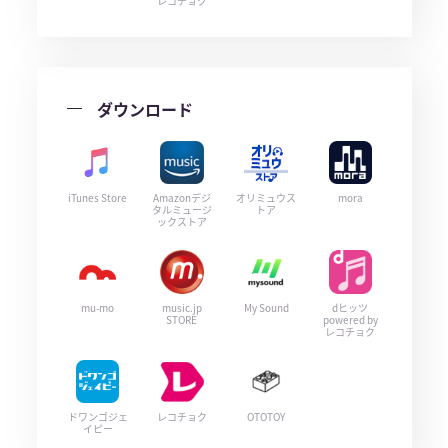
レコチョク
ダウンロード
iTunes Store
Amazonデジ
オリミュウス
mora
タルミュージ
トア
ックストア
mu-mo
music.jp
My Sound
dヒッツ
STORE
powered by
レコチョク
ドワンゴジェ
レコチョク
OTOTOY
イピー