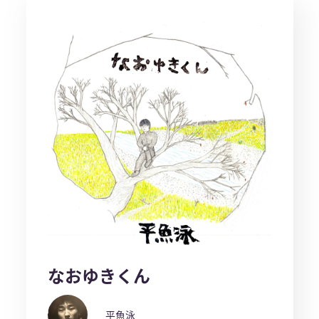
なおゆきくん
平魚泳