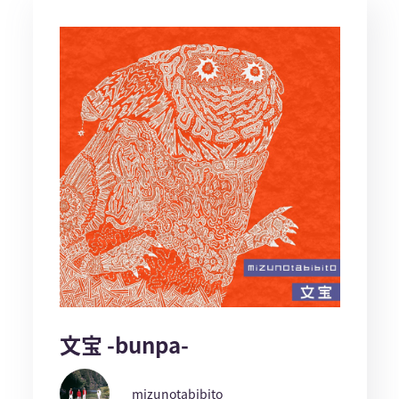
文宝 -bunpa-
mizunotabibito