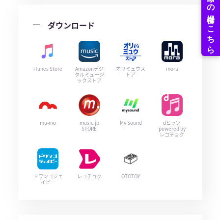
ダウンロード
iTunes Store
Amazonデジ
オリミュウス
mora
タルミュージ
トア
ックストア
mu-mo
music.jp
My Sound
dヒッツ
STORE
powered by
レコチョク
ドワンゴジェ
レコチョク
OTOTOY
イピー