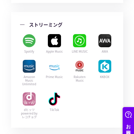
ストリーミング
Spotify
Apple Music
LINE MUSIC
AWA
Amazon
Prime Music
Rakuten
KKBOX
Music
Music
Unlimited
dヒッツ
TikTok
powered by
レコチョク