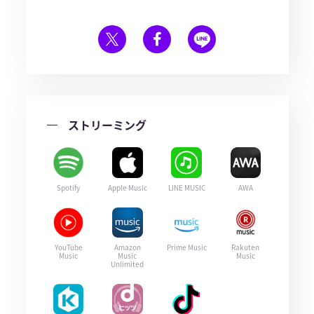
ストリーミング
Spotify
Apple Music
LINE MUSIC
AWA
YouTube
Amazon
Prime Music
Rakuten
Music
Music
Music
Unlimited