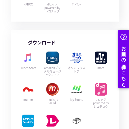
KKBOX
dヒッツ
TikTok
powered by
レコチョク
ダウンロード
iTunes Store
Amazonデジ
オリミュウス
mora
タルミュージ
トア
ックストア
mu-mo
music.jp
My Sound
dヒッツ
STORE
powered by
レコチョク