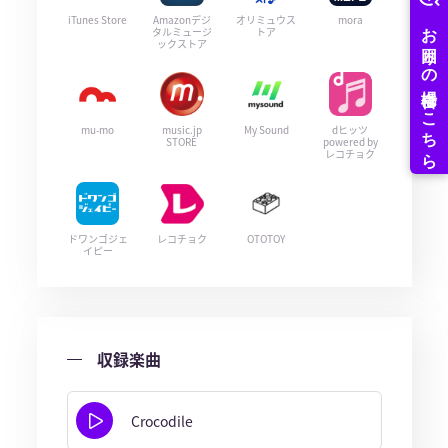
iTunes Store
Amazonデジ
オリミュウス
mora
タルミュージ
トア
ックストア
mu-mo
music.jp
My Sound
dヒッツ
STORE
powered by
レコチョク
ドワンゴジェ
レコチョク
OTOTOY
イピー
収録楽曲
Crocodile