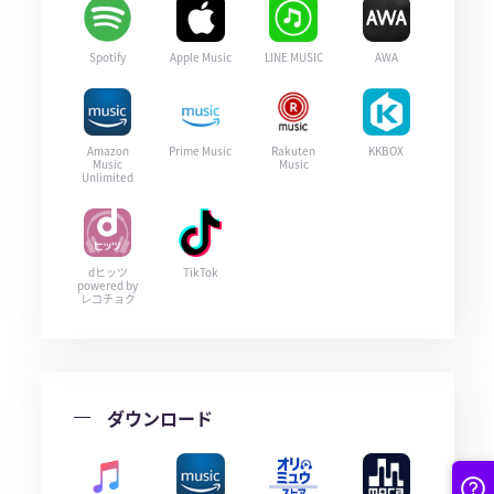
Spotify
Apple Music
LINE MUSIC
AWA
Amazon
Prime Music
Rakuten
KKBOX
Music
Music
Unlimited
dヒッツ
TikTok
powered by
レコチョク
ダウンロード