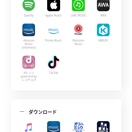
Spotify
Apple Music
LINE MUSIC
AWA
Amazon
Prime Music
Rakuten
KKBOX
Music
Music
Unlimited
dヒッツ
TikTok
powered by
レコチョク
ダウンロード