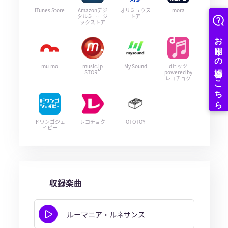
iTunes Store
Amazonデジ
オリミュウス
mora
タルミュージ
トア
ックストア
mu-mo
music.jp
My Sound
dヒッツ
STORE
powered by
レコチョク
ドワンゴジェ
レコチョク
OTOTOY
イピー
収録楽曲
ルーマニア・ルネサンス