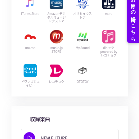
iTunes Store
Amazonデジ
オリミュウス
mora
タルミュージ
トア
ックストア
mu-mo
music.jp
My Sound
dヒッツ
STORE
powered by
レコチョク
ドワンゴジェ
レコチョク
OTOTOY
イピー
収録楽曲
NEW FUTURE