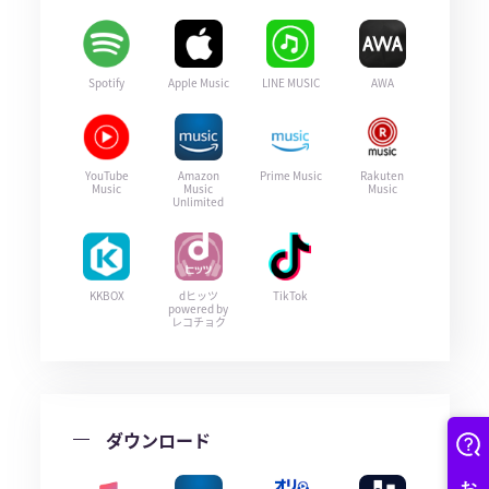
Spotify
Apple Music
LINE MUSIC
AWA
YouTube
Amazon
Prime Music
Rakuten
Music
Music
Music
Unlimited
KKBOX
dヒッツ
TikTok
powered by
レコチョク
ダウンロード