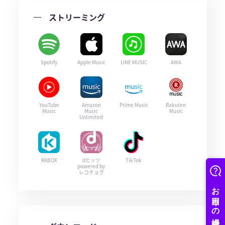
ストリーミング
Spotify
Apple Music
LINE MUSIC
AWA
YouTube
Amazon
Prime Music
Rakuten
Music
Music
Music
Unlimited
KKBOX
dヒッツ
TikTok
powered by
レコチョク