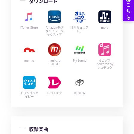
ダウンロード
iTunes Store
Amazonデジ
オリミュウス
mora
タルミュージ
トア
ックストア
mu-mo
music.jp
My Sound
dヒッツ
STORE
powered by
レコチョク
ドワンゴジェ
レコチョク
OTOTOY
イピー
収録楽曲