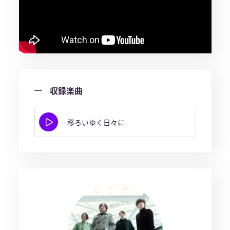
収録楽曲
移ろいゆく日々に