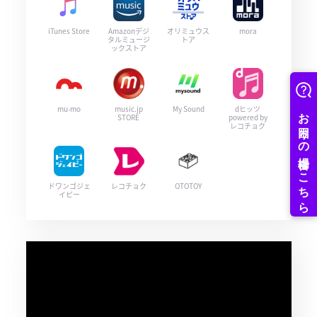
iTunes Store
Amazonデジ
オリミュウス
mora
タルミュージ
トア
ックストア
mu-mo
music.jp
My Sound
dヒッツ
STORE
powered by
レコチョク
ドワンゴジェ
レコチョク
OTOTOY
イピー