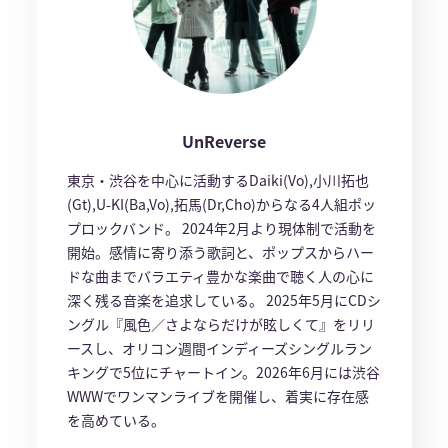
UnReverse
東京・渋谷を中心に活動するDaiki(Vo),小川拓也
(Gt),U-KI(Ba,Vo),拓馬(Dr,Cho)からなる4人組ポッ
プロックバンド。 2024年2月より現体制で活動を
開始。感情に寄り添う歌詞と、ポップスからハー
ドな曲までバラエティ豊かな楽曲で聴く人の心に
深く残る音楽を追求している。 2025年5月にCDシ
ングル『風色／さよならだけが眩しくて』をリリ
ースし、オリコン週間インディーズシングルラン
キングで5位にチャートイン。2026年6月には渋谷
WWWでワンマンライブを開催し、着実に存在感
を高めている。