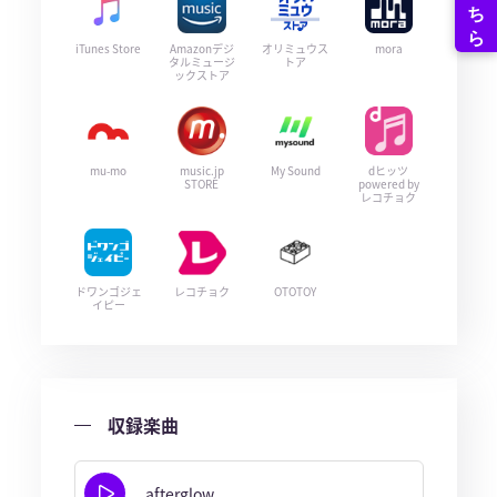
iTunes Store
Amazonデジ
オリミュウス
mora
タルミュージ
トア
ックストア
mu-mo
music.jp
My Sound
dヒッツ
STORE
powered by
レコチョク
ドワンゴジェ
レコチョク
OTOTOY
イピー
収録楽曲
afterglow