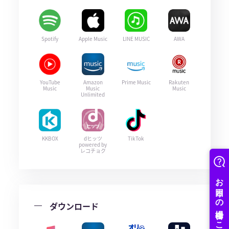
Spotify
Apple Music
LINE MUSIC
AWA
YouTube
Amazon
Prime Music
Rakuten
Music
Music
Music
Unlimited
KKBOX
dヒッツ
TikTok
powered by
レコチョク
ダウンロード