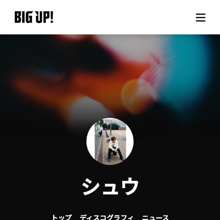
BIG UP!について
ニュース
料金プラン
サポート
ご利用の流れ
シュウ
よくある質問
トップ
ディスコグラフィ
ニュース