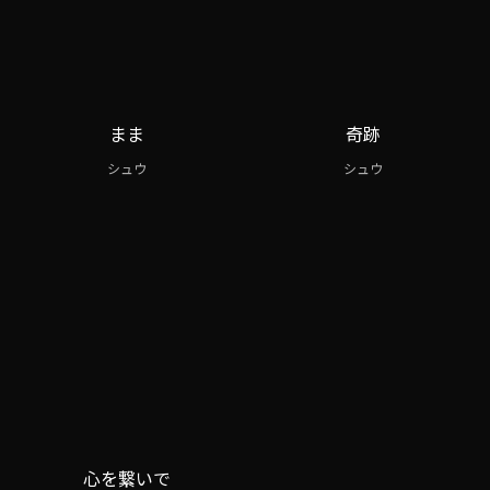
まま
奇跡
シュウ
シュウ
心を繋いで